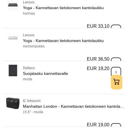
Lenovo
Yoga - Kannettavan tietokoneen kantolaukku
harmaa
EUR 33,10
Yoga - Ka
Lenovo
Yoga - Kannettavan tietokoneen kantolaukku
merisimpukka
EUR 36,50
Yoga - Ka
Deltaco
EUR 19,20
Suojatask
Suojatasku kannettavalle
musta
IC Intracom
Manhattan London - Kannettavan tietokoneen kantolaukku
15.6" - musta
EUR 19,00
Manhattan