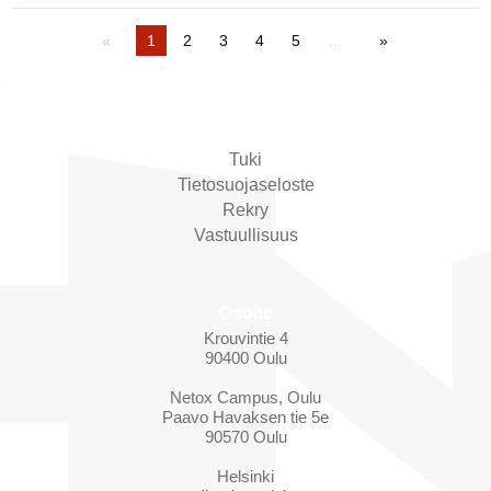
1
2
3
4
5
…
Ota yhteyttä
Tuki
Tietosuojaseloste
Rekry
Vastuullisuus
Osoite
Krouvintie 4
90400 Oulu
Netox Campus, Oulu
Paavo Havaksen tie 5e
90570 Oulu
Helsinki