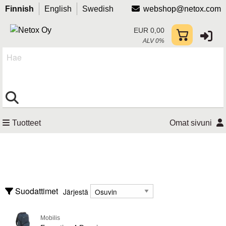
Finnish
English
Swedish
webshop@netox.com
EUR 0,00
ALV 0%
Hae
Tuotteet
Omat sivuni
Tarvikkeet
AV-kiinnikkeet ja lisävarusteet
Järjestä
Suodattimet
Järjestä
CD/DVD-laukut
Kannettavien akut
Mobilis
Valmistaja