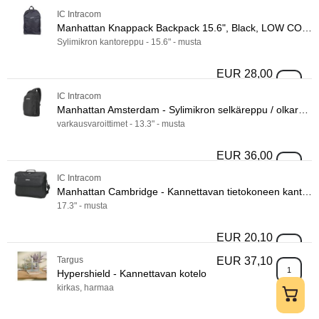
IC Intracom
Manhattan Knappack Backpack 15.6", Black, LOW COST, Lightweight, Internal Laptop Sleeve, Accessories Pocket, Padded Adjustable Shoulder Straps, Water Bottle Holder, Three Year Warranty
Sylimikron kantoreppu - 15.6" - musta
EUR 28,00
Manhattan
IC Intracom
Manhattan Amsterdam - Sylimikron selkäreppu / olkareppu
varkausvaroittimet - 13.3" - musta
EUR 36,00
Manhattan
IC Intracom
Manhattan Cambridge - Kannettavan tietokoneen kantolaukku
17.3" - musta
EUR 20,10
Manhattan
Targus
EUR 37,10
Hypershie
Hypershield - Kannettavan kotelo
kirkas, harmaa