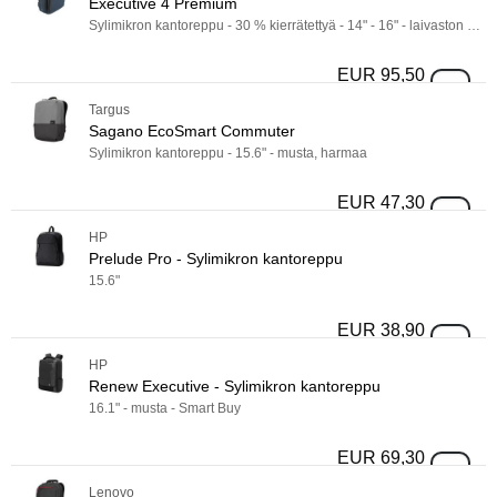
Valmistaja
Executive 4 Premium
Sylimikron kantoreppu - 30 % kierrätettyä - 14" - 16" - laivaston sininen, musta
Case Logic
193
DICOTA
181
EUR 95,50
Executive
Targus
121
Targus
Näytä enemmän
Sagano EcoSmart Commuter
Merkki
Sylimikron kantoreppu - 15.6" - musta, harmaa
Merkki
Dicota
170
EUR 47,30
Sagano E
Case Logic
151
HP
Targus
121
Prelude Pro - Sylimikron kantoreppu
Näytä enemmän
15.6"
Kannettavan tietokoneen koko
Kannettavan tietokoneen koko
EUR 38,90
Prelude P
-
"
HP
Renew Executive - Sylimikron kantoreppu
Tuotemateriaali
16.1" - musta - Smart Buy
Tuotemateriaali
Väri
Väri
EUR 69,30
Renew Exe
Ominaisuudet
Ominaisuudet
Lenovo