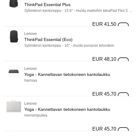
Tuotetyyppi
ThinkPad Essential Plus
Tuotetyyppi
Sylimikron kantoreppu - 15.6" - musta malleihin IdeaPad Flex 5 14ALC7 82R9
Kantohihna
Kantohihna
EUR 41,50
Paino
ThinkPad 
Paino
Lenovo
Tuotelinja
Tuotelinja
ThinkPad Essential (Eco)
Malli
Sylimikron kantoreppu - 16" - musta punaisin tehostein
Malli
EUR 48,10
ThinkPad 
Lenovo
Yoga - Kannettavan tietokoneen kantolaukku
harmaa
EUR 45,70
Yoga - Ka
Lenovo
Yoga - Kannettavan tietokoneen kantolaukku
merisimpukka
EUR 45,70
Yoga - Ka