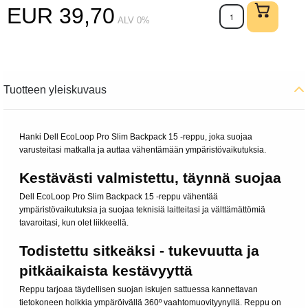
Lisää ostoskoriin
EUR 39,70
ALV 0%
Tuotteen yleiskuvaus
Hanki Dell EcoLoop Pro Slim Backpack 15 -reppu, joka suojaa
varusteitasi matkalla ja auttaa vähentämään ympäristövaikutuksia.
Kestävästi valmistettu, täynnä suojaa
Dell EcoLoop Pro Slim Backpack 15 -reppu vähentää
ympäristövaikutuksia ja suojaa teknisiä laitteitasi ja välttämättömiä
tavaroitasi, kun olet liikkeellä.
Todistettu sitkeäksi - tukevuutta ja
pitkäaikaista kestävyyttä
Reppu tarjoaa täydellisen suojan iskujen sattuessa kannettavan
tietokoneen holkkia ympäröivällä 360º vaahtomuovityynyllä. Reppu on