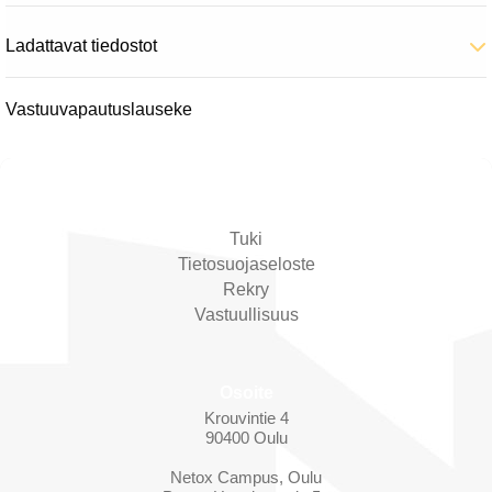
Ladattavat tiedostot
Vastuuvapautuslauseke
Ota yhteyttä
Tuki
Tietosuojaseloste
Rekry
Vastuullisuus
Osoite
Krouvintie 4
90400 Oulu
Netox Campus, Oulu