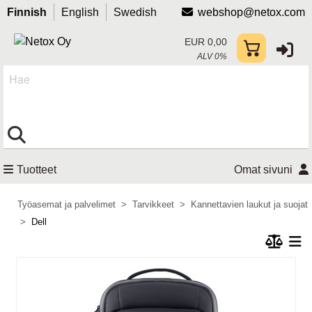
Finnish
English
Swedish
webshop@netox.com
EUR 0,00
ALV 0%
Hae
Tuotteet
Omat sivuni
Työasemat ja palvelimet
Tarvikkeet
Kannettavien laukut ja suojat
Dell