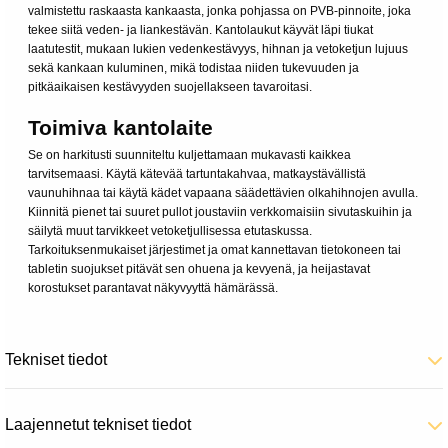
valmistettu raskaasta kankaasta, jonka pohjassa on PVB-pinnoite, joka
tekee siitä veden- ja liankestävän. Kantolaukut käyvät läpi tiukat
laatutestit, mukaan lukien vedenkestävyys, hihnan ja vetoketjun lujuus
sekä kankaan kuluminen, mikä todistaa niiden tukevuuden ja
pitkäaikaisen kestävyyden suojellakseen tavaroitasi.
Toimiva kantolaite
Se on harkitusti suunniteltu kuljettamaan mukavasti kaikkea
tarvitsemaasi. Käytä kätevää tartuntakahvaa, matkaystävällistä
vaunuhihnaa tai käytä kädet vapaana säädettävien olkahihnojen avulla.
Kiinnitä pienet tai suuret pullot joustaviin verkkomaisiin sivutaskuihin ja
säilytä muut tarvikkeet vetoketjullisessa etutaskussa.
Tarkoituksenmukaiset järjestimet ja omat kannettavan tietokoneen tai
tabletin suojukset pitävät sen ohuena ja kevyenä, ja heijastavat
korostukset parantavat näkyvyyttä hämärässä.
Tekniset tiedot
Laajennetut tekniset tiedot